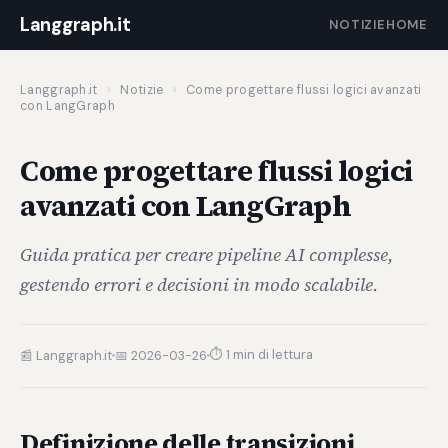
Langgraph.it
NOTIZIE
HOME
Langgraph.it
›
Notizie
›
Come progettare flussi logici avanzati
con LangGraph
Come progettare flussi logici
avanzati con LangGraph
Guida pratica per creare pipeline AI complesse,
gestendo errori e decisioni in modo scalabile.
⏱ 1 min di lettura
📰 Langgraph.it
📅 2026-03-26
Definizione delle transizioni